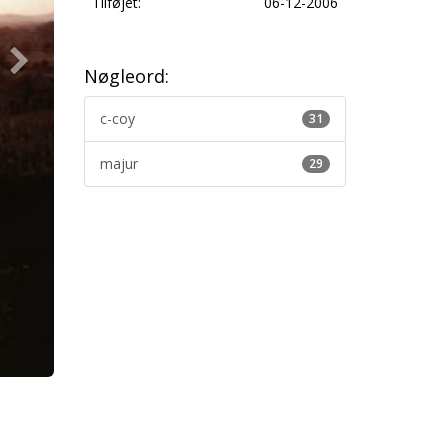
Tilføjet:
06-12-2006
Nøgleord:
c-coy
31
majur
29