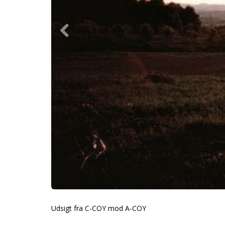
Udsigt fra C-COY mod A-COY