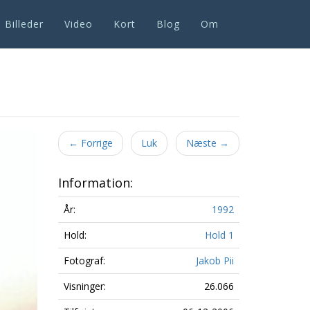
Billeder
Video
Kort
Blog
Om
Next
←
Forrige
Luk
Næste
→
Information:
År:
1992
Hold:
Hold 1
Fotograf:
Jakob Pii
Visninger:
26.066