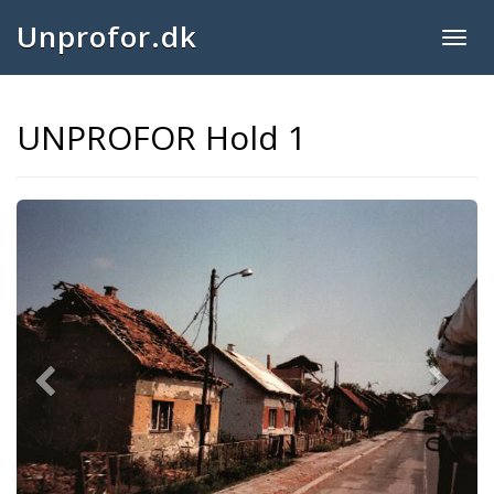
Unprofor.dk
Togg
navig
UNPROFOR Hold 1
Previous
Next