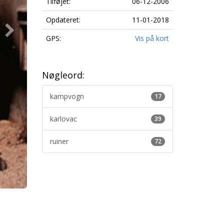
Tilføjet:
06-12-2006
Opdateret:
11-01-2018
GPS:
Vis på kort
Nøgleord:
kampvogn
17
karlovac
39
ruiner
72