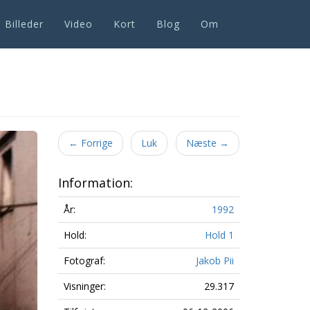
Billeder
Video
Kort
Blog
Om
Next
←
Forrige
Luk
Næste
→
Information:
År:
1992
Hold:
Hold 1
Fotograf:
Jakob Pii
Visninger:
29.317