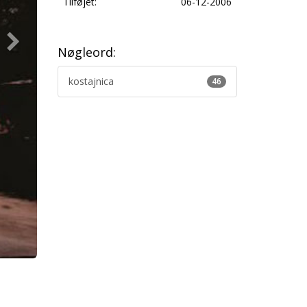
Tilføjet:
06-12-2006
Nøgleord:
kostajnica
46