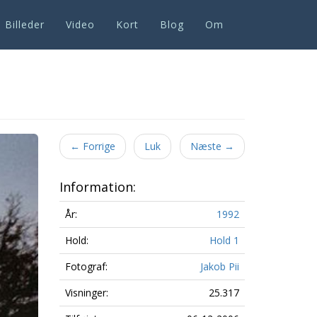
Billeder
Video
Kort
Blog
Om
Next
←
Forrige
Luk
Næste
→
Information:
År:
1992
Hold:
Hold 1
Fotograf:
Jakob Pii
Visninger:
25.317