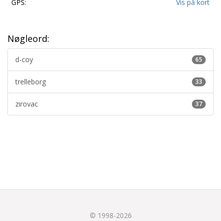
GPS:
Vis på kort
Nøgleord:
d-coy
65
trelleborg
33
zirovac
37
© 1998-2026