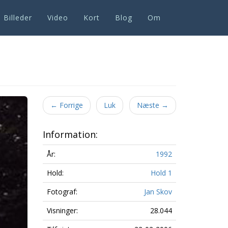
Billeder
Video
Kort
Blog
Om
Next
←
Forrige
Luk
Næste
→
Information:
År:
1992
Hold:
Hold 1
Fotograf:
Jan Skov
Visninger:
28.044