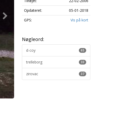
Tilføjet:
22-02-2006
Opdateret:
05-01-2018
GPS:
Vis på kort
Nøgleord:
d-coy
65
trelleborg
33
zirovac
37