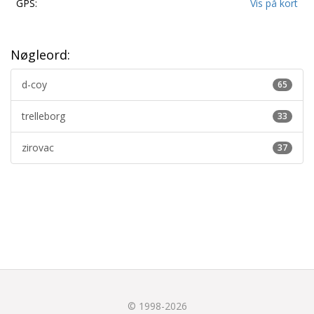
GPS:
Vis på kort
Nøgleord:
d-coy
65
trelleborg
33
zirovac
37
© 1998-2026