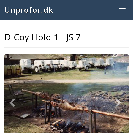
Unprofor.dk
Togg
navig
D-Coy Hold 1 - JS 7
Previous
Next