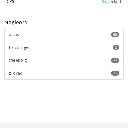
GPS:
Vis på kort
Nøgleord:
d-coy
65
forsyninger
5
trelleborg
33
zirovac
37