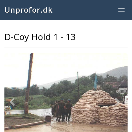
Unprofor.dk
Togg
navig
D-Coy Hold 1 - 13
Previous
Next