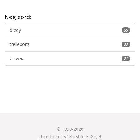
Nøgleord:
d-coy
65
trelleborg
33
zirovac
37
© 1998-2026
Unprofor.dk v/
Karsten F. Gryet