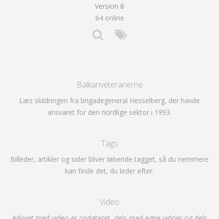
Version 8
64 online
Balkanveteranerne
Læs skildringen fra brigadegeneral Hesselberg, der havde
ansvaret for den nordlige sektor i 1993.
Tags
Billeder, artikler og sider bliver løbende tagget, så du nemmere
kan finde det, du leder efter.
Video
Arkivet med video er opdateret, dels med egne vidoer og dels