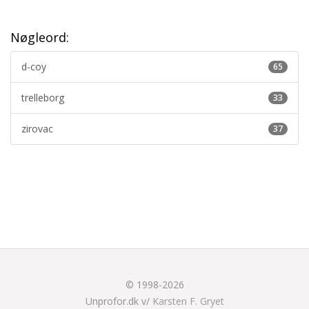
Nøgleord:
d-coy
65
trelleborg
33
zirovac
37
© 1998-2026
Unprofor.dk v/
Karsten F. Gryet