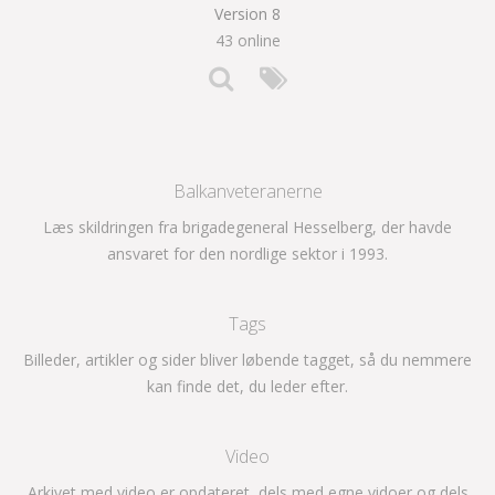
Version 8
43 online
Balkanveteranerne
Læs skildringen fra brigadegeneral Hesselberg, der havde
ansvaret for den nordlige sektor i 1993.
Tags
Billeder, artikler og sider bliver løbende tagget, så du nemmere
kan finde det, du leder efter.
Video
Arkivet med video er opdateret, dels med egne vidoer og dels