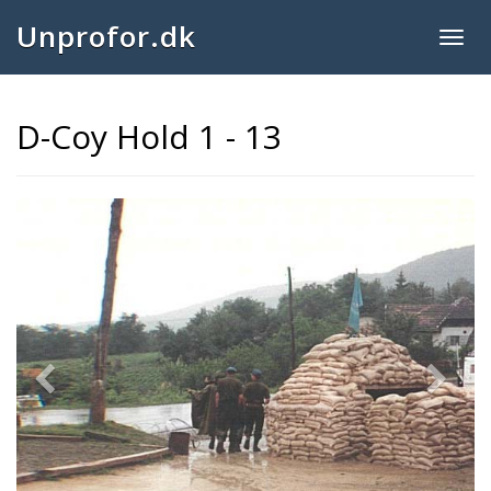
Unprofor.dk
Togg
navig
D-Coy Hold 1 - 13
Previous
Next