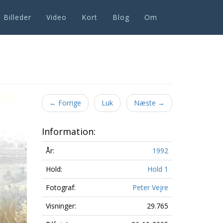
Billeder
Video
Kort
Blog
Om
Next
←
Forrige
Luk
Næste
→
Information:
År:
1992
Hold:
Hold 1
Fotograf:
Peter Vejre
Visninger:
29.765