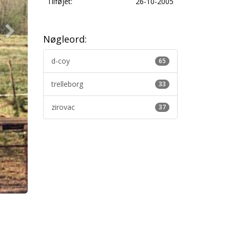
Tilføjet:
26-10-2005
Nøgleord:
d-coy
65
trelleborg
33
zirovac
37