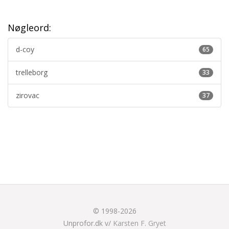
Nøgleord:
d-coy
65
trelleborg
33
zirovac
37
© 1998-2026
Unprofor.dk v/
Karsten F. Gryet