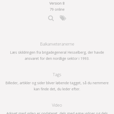
Version 8
79 online
Balkanveteranerne
Læs skildringen fra brigadegeneral Hesselberg, der havde
ansvaret for den nordlige sektor i 1993.
Tags
Billeder, artikler og sider bliver løbende tagget, så du nemmere
kan finde det, du leder efter.
Video
Arkivet med video er opdateret, dels med egne vidoer og dels