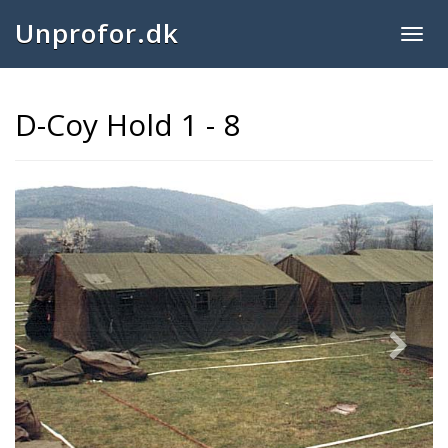
Unprofor.dk
Togg
navig
D-Coy Hold 1 - 8
Next