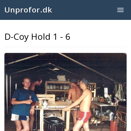
Unprofor.dk
Togg
navig
D-Coy Hold 1 - 6
Next