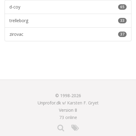
d-coy
65
trelleborg
33
zirovac
37
© 1998-2026
Unprofor.dk v/
Karsten F. Gryet
Version 8
73 online