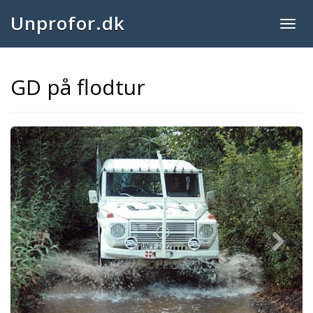
Unprofor.dk
Togg
navig
GD på flodtur
Next