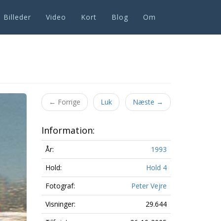
Billeder
Video
Kort
Blog
Om
Next
←
Forrige
Luk
Næste
→
Information:
År:
1993
Hold:
Hold 4
Fotograf:
Peter Vejre
Visninger:
29.644