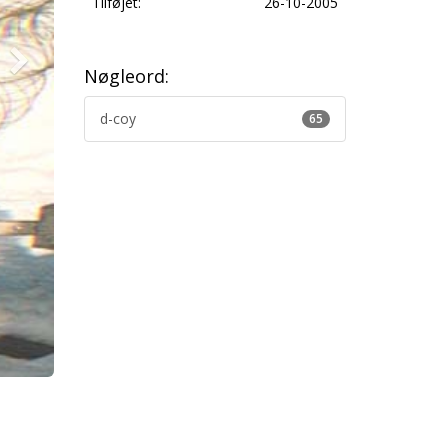
Tilføjet:
26-10-2005
Nøgleord:
d-coy
65