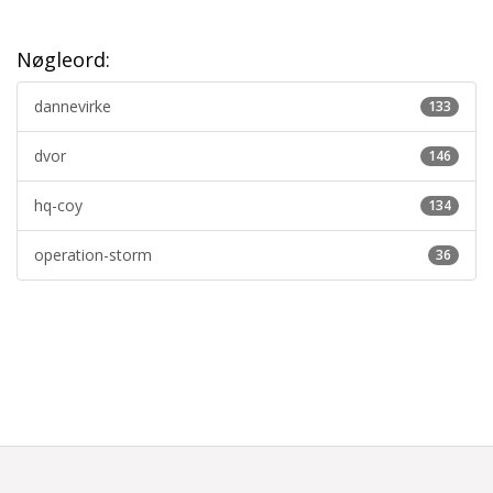
Nøgleord:
dannevirke
133
dvor
146
hq-coy
134
operation-storm
36