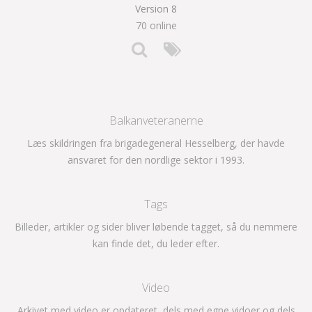
Version 8
70 online
Balkanveteranerne
Læs skildringen fra brigadegeneral Hesselberg, der havde
ansvaret for den nordlige sektor i 1993.
Tags
Billeder, artikler og sider bliver løbende tagget, så du nemmere
kan finde det, du leder efter.
Video
Arkivet med video er opdateret, dels med egne vidoer og dels