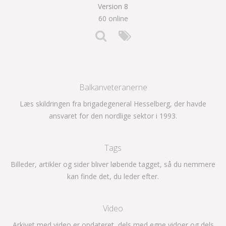
Version 8
60 online
Balkanveteranerne
Læs skildringen fra brigadegeneral Hesselberg, der havde
ansvaret for den nordlige sektor i 1993.
Tags
Billeder, artikler og sider bliver løbende tagget, så du nemmere
kan finde det, du leder efter.
Video
Arkivet med video er opdateret, dels med egne vidoer og dels