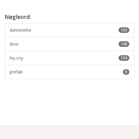
Nøgleord:
dannevirke
133
dvor
146
hq-coy
134
prefab
8