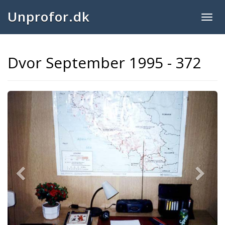
Unprofor.dk
Togg
navig
Dvor September 1995 - 372
Previous
Next