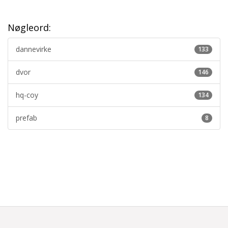
Nøgleord:
dannevirke
133
dvor
146
hq-coy
134
prefab
8