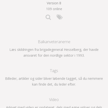
Version 8
109 online
Balkanveteranerne
Læs skildringen fra brigadegeneral Hesselberg, der havde
ansvaret for den nordlige sektor i 1993.
Tags
Billeder, artikler og sider bliver løbende tagget, så du nemmere
kan finde det, du leder efter.
Video
Arkivet med video er opdateret, dels med egne vidoer og dels