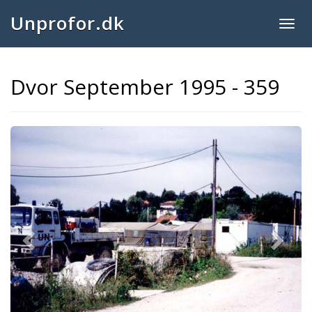
Unprofor.dk
Togg
navig
Dvor September 1995 - 359
Previous
Next