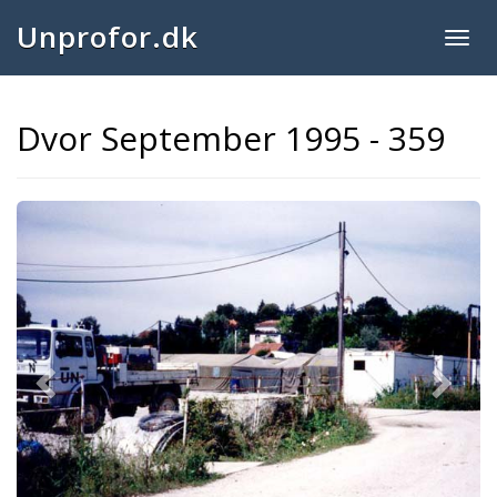
Unprofor.dk
Togg
navig
Dvor September 1995 - 359
Previous
Next