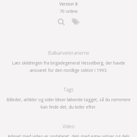
Version 8
70 online
Balkanveteranerne
Læs skildringen fra brigadegeneral Hesselberg, der havde
ansvaret for den nordlige sektor i 1993.
Tags
Billeder, artikler og sider bliver løbende tagget, så du nemmere
kan finde det, du leder efter.
Video
Arkivet med video er opdateret, dels med egne vidoer og dels