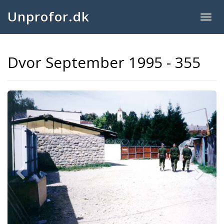
Unprofor.dk
Togg
navig
Dvor September 1995 - 355
Previous
Next