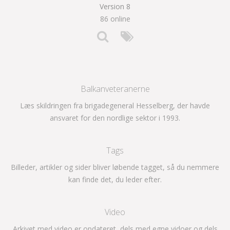
Version 8
86 online
Balkanveteranerne
Læs skildringen fra brigadegeneral Hesselberg, der havde
ansvaret for den nordlige sektor i 1993.
Tags
Billeder, artikler og sider bliver løbende tagget, så du nemmere
kan finde det, du leder efter.
Video
Arkivet med video er opdateret, dels med egne vidoer og dels