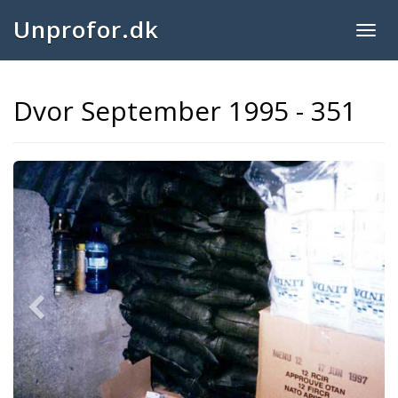
Unprofor.dk
Togg
navig
Dvor September 1995 - 351
Previous