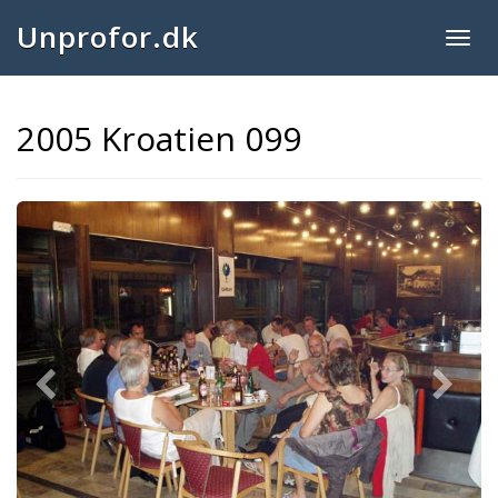
Unprofor.dk
Togg
navig
2005 Kroatien 099
Previous
Next