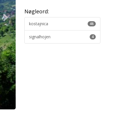
Nøgleord:
kostajnica
46
signalhojen
4