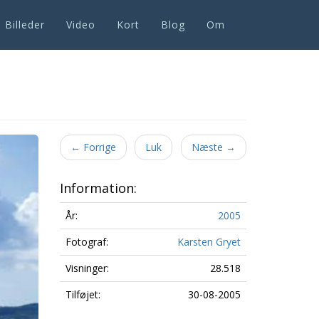
Billeder
Video
Kort
Blog
Om
Next
←
Forrige
Luk
Næste
→
Information:
År:
2005
Fotograf:
Karsten Gryet
Visninger:
28.518
Tilføjet:
30-08-2005