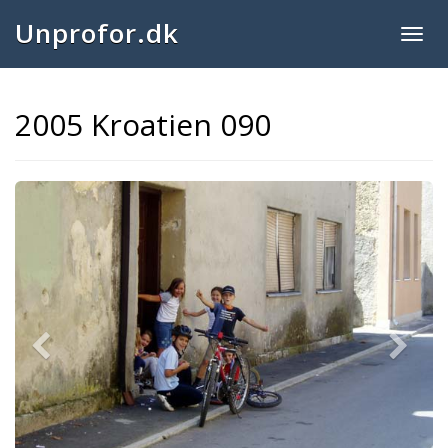
Unprofor.dk
Togg
navig
2005 Kroatien 090
Previous
Next