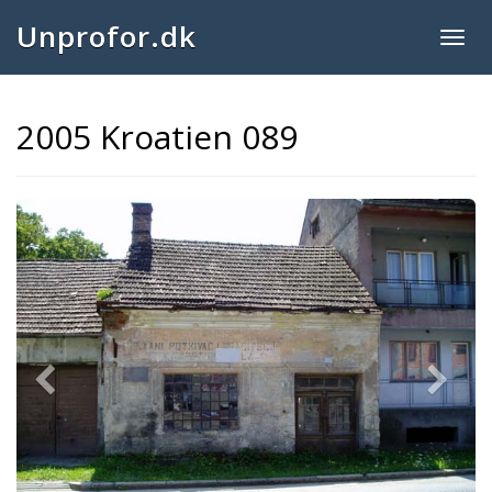
Unprofor.dk
Togg
navig
2005 Kroatien 089
Previous
Next