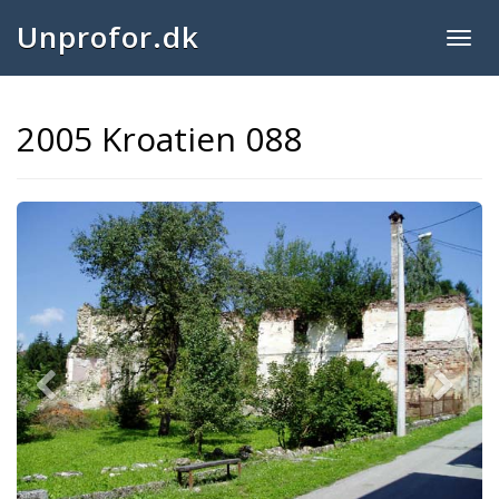
Unprofor.dk
Togg
navig
2005 Kroatien 088
Previous
Next