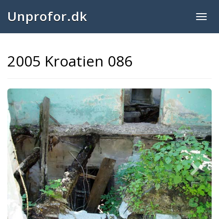
Unprofor.dk
Togg
navig
2005 Kroatien 086
Previous
Next