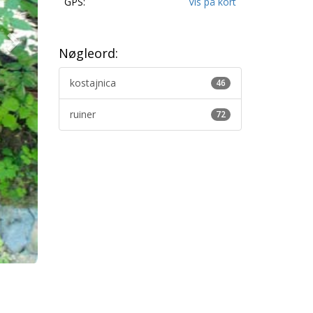
GPS:
Vis på kort
Nøgleord:
kostajnica
46
ruiner
72