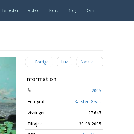
Billeder
Video
Kort
Blog
Om
Next
←
Forrige
Luk
Næste
→
Information:
År:
2005
Fotograf:
Karsten Gryet
Visninger:
27.645
Tilføjet:
30-08-2005