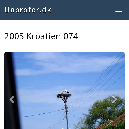
Unprofor.dk
Togg
navig
2005 Kroatien 074
Previous
Next