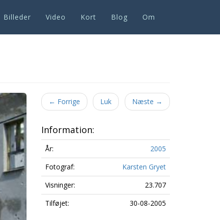
Billeder
Video
Kort
Blog
Om
Next
←
Forrige
Luk
Næste
→
Information:
År:
2005
Fotograf:
Karsten Gryet
Visninger:
23.707
Tilføjet:
30-08-2005