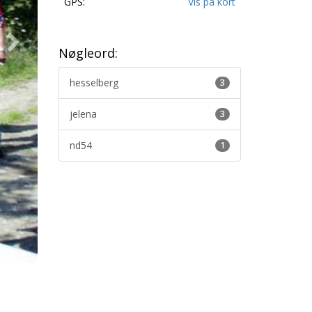
GPS:
Vis på kort
Nøgleord:
hesselberg
3
jelena
3
nd54
1