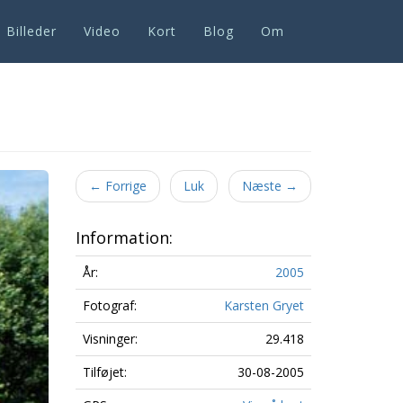
Billeder
Video
Kort
Blog
Om
Next
←
Forrige
Luk
Næste
→
Information:
År:
2005
Fotograf:
Karsten Gryet
Visninger:
29.418
Tilføjet:
30-08-2005