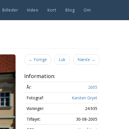
Billeder
Video
Kort
Blog
Om
Next
←
Forrige
Luk
Næste
→
Information:
År:
2005
Fotograf:
Karsten Gryet
Visninger:
24.935
Tilføjet:
30-08-2005