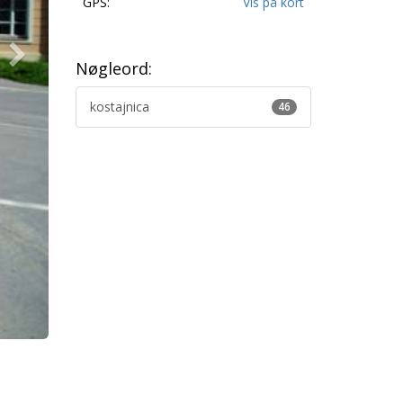
GPS:
Vis på kort
Nøgleord:
kostajnica
46