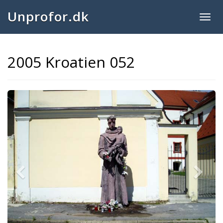
Unprofor.dk
Togg
navig
2005 Kroatien 052
Previous
Next