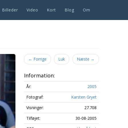
Billeder
Video
Kort
Blog
Om
Next
←
Forrige
Luk
Næste
→
Information:
År:
2005
Fotograf:
Karsten Gryet
Visninger:
27.708
Tilføjet:
30-08-2005