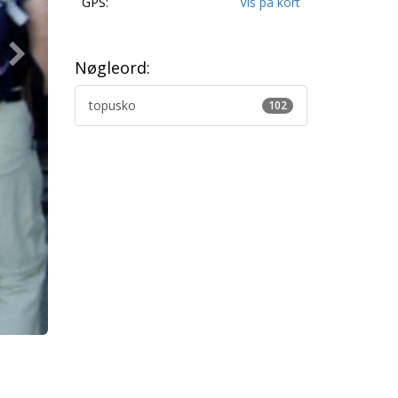
GPS:
Vis på kort
Nøgleord:
topusko
102