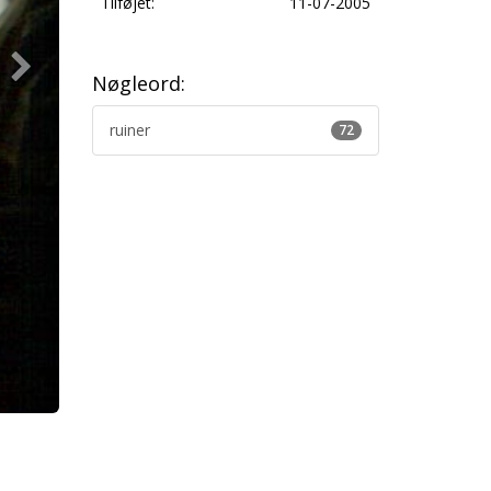
Tilføjet:
11-07-2005
Nøgleord:
ruiner
72