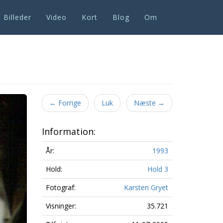
Billeder
Video
Kort
Blog
Om
Next
←
Forrige
Luk
Næste
→
Information:
År:
1993
Hold:
Hold 3
Fotograf:
Karsten Gryet
Visninger:
35.721