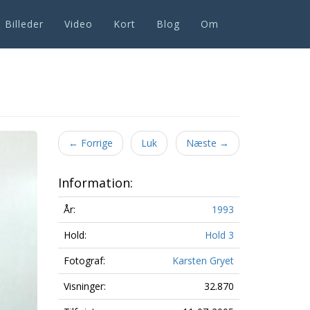
Billeder
Video
Kort
Blog
Om
Next
←
Forrige
Luk
Næste
→
Information:
År:
1993
Hold:
Hold 3
Fotograf:
Karsten Gryet
Visninger:
32.870