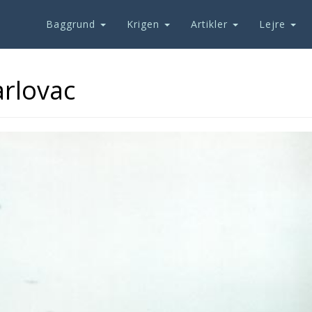
Baggrund
Krigen
Artikler
Lejre
rlovac