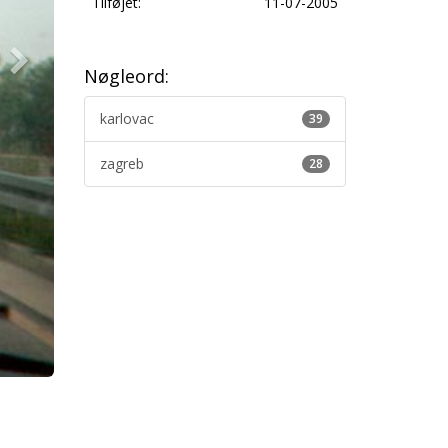
Tilføjet:
11-07-2005
Nøgleord:
karlovac
39
zagreb
28