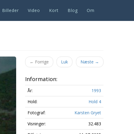
Billeder
Video
Kort
Blog
Om
Next
←
Forrige
Luk
Næste
→
Information:
År:
1993
Hold:
Hold 4
Fotograf:
Karsten Gryet
Visninger:
32.483