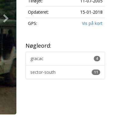
Tilføjet:
11-07-2005
Opdateret:
15-01-2018
GPS:
Vis på kort
Nøgleord:
gracac
4
sector-south
11